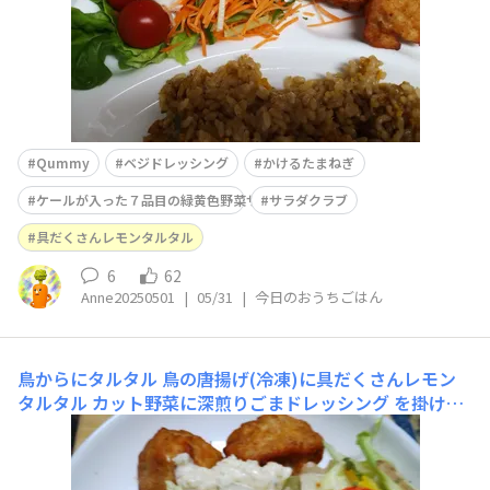
Qummy
ベジドレッシング
かけるたまねぎ
ケールが入った７品目の緑黄色野菜サラダ
サラダクラブ
具だくさんレモンタルタル
6
62
Anne20250501
|
05/31
|
今日のおうちごはん
鳥からにタルタル
鳥の唐揚げ(冷凍)に具だくさんレモン
タルタル カット野菜に深煎りごまドレッシング を掛けて
頂きました🌈厚揚げ、大豆水煮