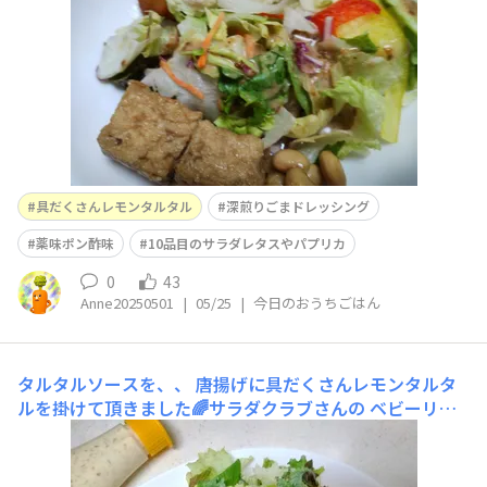
具だくさんレモンタルタル
深煎りごまドレッシング
薬味ポン酢味
10品目のサラダレタスやパプリカ
0
43
Anne20250501
|
05/25
|
今日のおうちごはん
タルタルソースを、、
唐揚げに具だくさんレモンタルタ
ルを掛けて頂きました🌈サラダクラブさんの ベビーリー
フのグリーンサラダ：深煎りごまドレッシング掛け焼きそ
ば： 炒め油の代わりにマヨネーズ