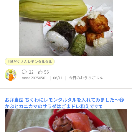
具だくさんレモンタルタル
22
56
Anne20250501
|
06/11
|
今日のおうちごはん
お弁当🍱
ちくわにレモンタルタルを入れてみました〜😋
かぶとカニカマのサラダはごまドレ和えです❣️