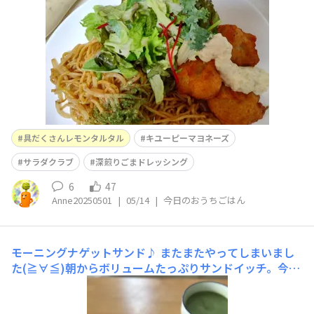
具だくさんレモンタルタル
キユーピーマヨネーズ
サラダクラブ
深煎りごまドレッシング
6
47
Anne20250501
|
05/14
|
今日のおうちごはん
モーニングナゲットサンド♪
またまたやってしまいまし
た(≧∀≦)朝からボリュームたっぷりサンドイッチ。今朝
は水菜とパプリカとナゲット、具だくさんレモンタルタル
を挟んでみました！スープは定番の、カップスープに青汁
パウダープラスです♡栄養満点？で今日も一日頑張るぞ〜