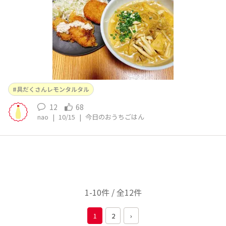
具だくさんレモンタルタル
12
68
nao
|
10/15
|
今日のおうちごはん
1-10件 / 全12件
1
2
›