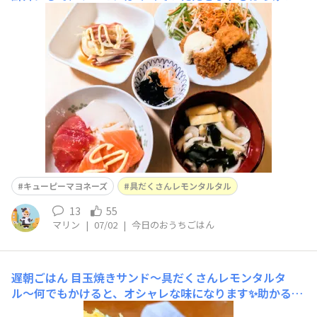
イにはレモン🍋タルタルが定番です🥰冷奴は醤油マヨ茗荷
お揚げとしめじ、ワカメのお味噌汁でお魚定食の出来上が
り❣️
キューピーマヨネーズ
具だくさんレモンタルタル
13
55
マリン
|
07/02
|
今日のおうちごはん
遅朝ごはん
目玉焼きサンド〜具だくさんレモンタルタ
ル〜何でもかけると、オシャレな味になります✨助かる！
強い味方です。