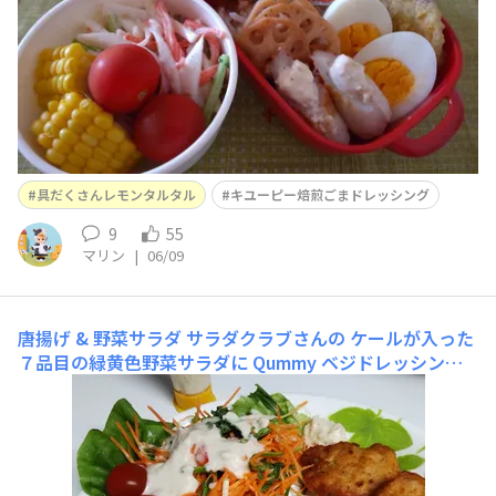
具だくさんレモンタルタル
キユーピー焙煎ごまドレッシング
9
55
マリン
|
06/09
唐揚げ & 野菜サラダ
サラダクラブさんの ケールが入った
７品目の緑黄色野菜サラダに Qummy ベジドレッシング
かけるたまねぎ を掛け唐揚げ(冷凍)に 具だくさんレモン
タルタル を添えて