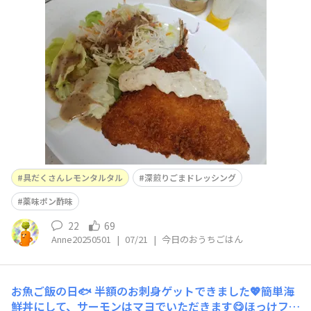
けて頂きました🌈
具だくさんレモンタルタル
深煎りごまドレッシング
薬味ポン酢味
22
69
Anne20250501
|
07/21
|
今日のおうちごはん
お魚ご飯の日🐟
半額のお刺身ゲットできました💖簡単海
鮮丼にして、サーモンはマヨでいただきます😋ほっけフラ