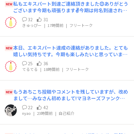
私もエキスパート到達ご連絡頂きました😊ありがとう
NEW
ございます今期も頑張ります✌今期は何名到達された
のかなぁ〜😳
32
31
きゅっぴー
|
17時間前
|
フリートーク
本日、エキスパート達成の連絡がありました。とても
NEW
嬉しい気持ちです。今期も楽しみたいと思っていま
す。
25
36
てるてる
|
18時間前
|
フリートーク
もうあちこち投稿やコメントを残していますが、改め
NEW
まして…みなさん初めまして!マヨネーズファンクラ
ブがリニューアルされてからずっとサボっていました
22
42
が、これからどんどん活動していきたいと思います。
nyao
|
23時間前
|
自己紹介
どうぞよろしくお願いします🙇‍♀️