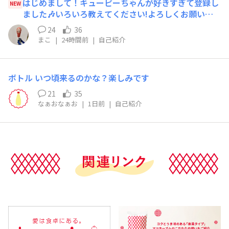
はじめまして！キューピーちゃんが好きすぎて登録し
NEW
ました🎶いろいろ教えてください!よろしくお願いし
ます〜！
24
36
まこ
|
24時間前
|
自己紹介
ボトル いつ頃来るのかな？楽しみです
21
35
なぁおなぁお
|
1日前
|
自己紹介