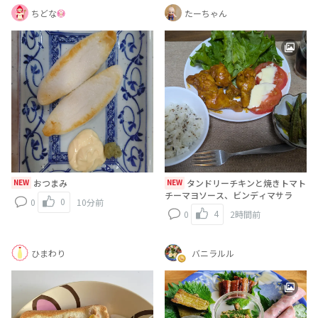
ちどな
たーちゃん
NEW
おつまみ
NEW
タンドリーチキンと焼きトマト
チーマヨソース、ビンディマサラ
0
0
10分前
4
0
2時間前
ひまわり
バニラルル