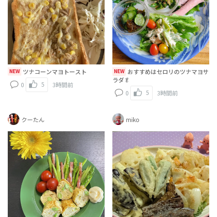
NEW
ツナコーンマヨトースト
NEW
おすすめはセロリのツナマヨサ
ラダ🥬
5
0
3時間前
5
0
3時間前
クーたん
miko