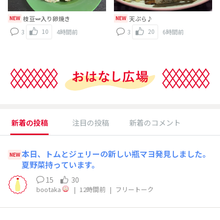
NEW
枝豆🫛入り卵焼き
NEW
天ぷら♪
10
20
3
4時間前
3
6時間前
新着の投稿
注目の投稿
新着のコメント
本日、トムとジェリーの新しい瓶マヨ発見しました。
NEW
夏野菜持っています。
15
30
bootaka
|
12時間前
|
フリートーク