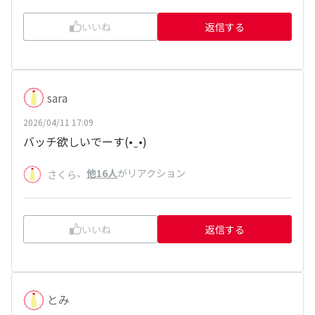
いいね
返信する
sara
2026/04/11 17:09
バッチ欲しいでーす(⁠•⁠‿⁠•⁠)
、
他16人
がリアクション
さくら
いいね
返信する
とみ