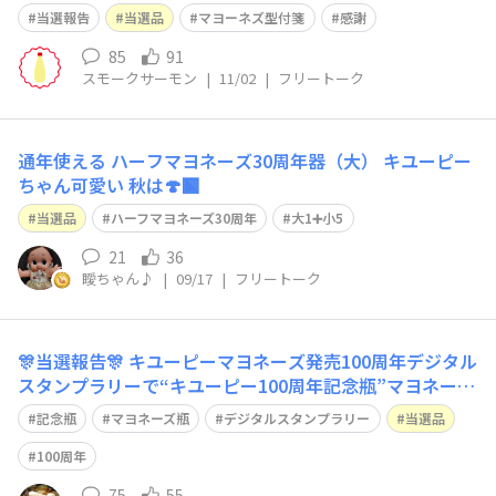
当選報告
当選品
マヨーネズ型付箋
感謝
85
91
スモークサーモン
|
11/02
|
フリートーク
通年使える ハーフマヨネーズ30周年器（大） キユーピー
ちゃん可愛い 秋は🍄‍🟫
当選品
ハーフマヨネーズ30周年
大1➕️小5
21
36
瞹ちゃん♪
|
09/17
|
フリートーク
🎊当選報告🎊 キユーピーマヨネーズ発売100周年デジタル
スタンプラリーで“キユーピー100周年記念瓶”マヨネーズ
届きました🥰 瓶マヨネーズ集めてるので、特に今回の記
記念瓶
マヨネーズ瓶
デジタルスタンプラリー
当選品
念品は 永久保存モノです。100の数字が神々しい❇️ ありが
とうございます＆これからもよろしくお願いします😃
100周年
75
55