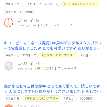
キユーピー マヨネーズ100周年 マヨネーズ型付箋 思った
キユーピー
キユーピーマヨネーズ
デジタルスタンプラリー
以上に大きいサイズ マヨネーズ型の付箋 可愛い 文具好き
だから嬉しい グッズ集めたくなる ちょっとしたメモ書き
マヨネーズ100周年
36
67
green_apple
|
10/31
|
フリートーク
キユーピーマヨネーズ発売100周年デジタルスタンプラリ
ーでW当選しました🎉 とても可愛いです💕 ありがとうご
ざいました(ᴗ͈ˬᴗ͈)ꕤ.ﾟ🌈✨
キユーピーマヨネーズ
デジタルスタンプラリー
当選
58
48
sumi☆mama
|
10/30
|
フリートーク
我が家にもマヨ付箋が❤️ とっても可愛くて、嬉しいです
☺️ 大切にします✨✨ ありがとうございました♪ そして、1
00周年おめでとうございます🎊
マヨ付箋
デジタルスタンプラリー
嬉しい
100周年
49
50