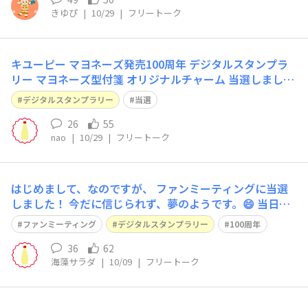
きゆぴ
|
10/29
|
フリートーク
キユーピー マヨネーズ発売100周年 デジタルスタンプラ
リー マヨネーズ型付箋 オリジナルチャーム 当選しました
🎯 めっちゃ可愛い♥️ ありがとうございます🥰
デジタルスタンプラリー
当選
26
55
nao
|
10/29
|
フリートーク
はじめまして、なのですが、 ファンミーティングに当選
しました！ 今だに信じられず、夢のようです。😄 当日
は、絶対に行きます! 台風🌀や自然災害が心配ではありま
ファンミーティング
デジタルスタンプラリー
100周年
すが。😥 日々ツライこともありますが、 生きてたら、良
いこともあるものですね。 もし、他にも当選された方が
36
62
海藻サラダ
|
10/09
|
フリートーク
いらしたら、 当日お会いできることを