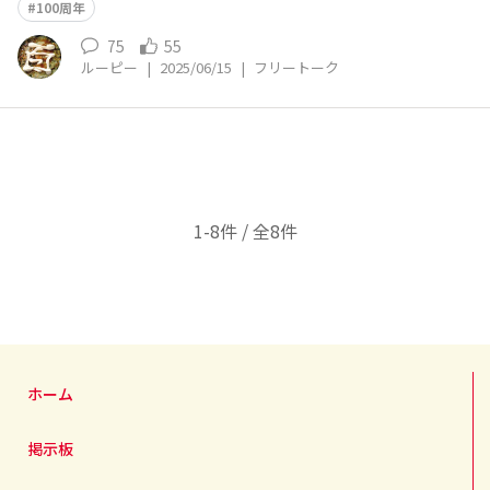
とうございます＆これからもよろしくお願いします😃
100周年
75
55
ルーピー
|
2025/06/15
|
フリートーク
1-8件 / 全8件
ホーム
掲示板