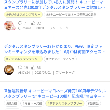
スタンプラリーに参加している方に質問！ キユーピーマ
ヨネーズ発売100周年デジタルスタンプラリーに参加して
いる方に質問です。 「キユーピーマヨネーズファンクラ
デジタルスタンプラリー
#キユーピーマヨネーズ発売100周年
ブ会員登録」のところのスタンプが、何度ログインしても
押されません。 LINEからはもちろん、ブラウザーに移動
7
32
QPmama
|
08/31
|
フリートーク
してからログインもやってみたのです
デジタルスタンプラリー18個がたまり、先程、限定ファ
ンミーティングを申込みました！ 6月中は何回アクセスし
ても応募のボタンが押せず、ヤキモキしてましたが、7月
デジタルスタンプラリー
ファンミーティング
になって、ようやくボタンが押せるようになりました〜😉
スタンプが貯まってるのに応募できなかった方は、アクセ
19
56
ANDY24
|
2025/07/01
|
フリートーク
スしてみてくださ~い✨
🎊当選報告🎊 キユーピーマヨネーズ発売100周年デジタル
スタンプラリーで“キユーピー100周年記念瓶”マヨネーズ
届きました🥰 瓶マヨネーズ集めてるので、特に今回の記
記念瓶
マヨネーズ瓶
デジタルスタンプラリー
当選品
念品は 永久保存モノです。100の数字が神々しい❇️ ありが