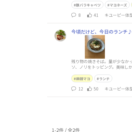
豚バラキャベツ
マヨネーズ
8
41
キユーピー体
今頃だけど、今日のランチ
残り物の焼きそば。量が少なか
ソ、ノリをトッピング。美味し
麻辣マヨ
ランチ
12
50
キユーピー体
1-2件 / 全2件