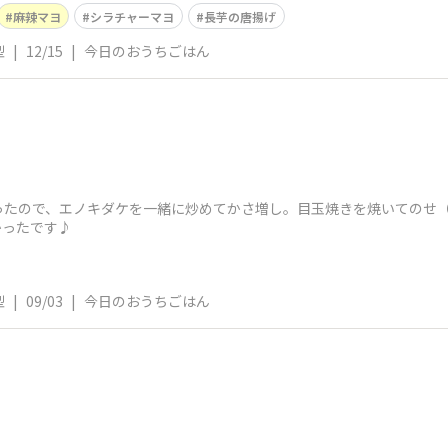
麻辣マヨ
シラチャーマヨ
長芋の唐揚げ
型
|
12/15
|
今日のおうちごはん
♪
ったので、エノキダケを一緒に炒めてかさ増し。目玉焼きを焼いてのせ
かったです♪
型
|
09/03
|
今日のおうちごはん