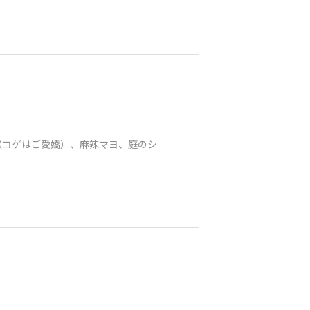
（コゲはご愛嬌）、麻辣マヨ、庭のシ