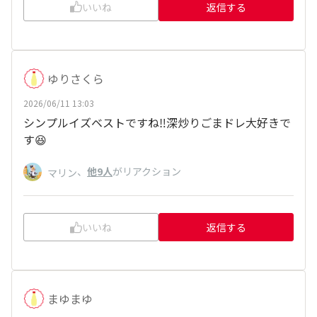
いいね
返信する
ゆりさくら
2026/06/11 13:03
シンプルイズベストですね‼️深炒りごまドレ大好きで
す😆
、
他9人
がリアクション
マリン
いいね
返信する
まゆまゆ