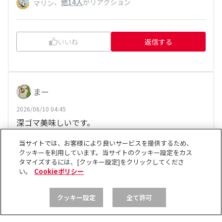
、
他14人
がリアクション
マリン
いいね
返信する
まー
2026/06/10 04:45
深ゴマ美味しいです。
人気No1ですからね～。
当サイトでは、お客様により良いサービスを提供するため、
クッキーを利用しています。当サイトのクッキー設定をカス
、
他19人
がリアクション
たか125
タマイズするには、[クッキー設定]をクリックしてくださ
い。
Cookieポリシー
いいね
返信する
クッキー設定
全て許可