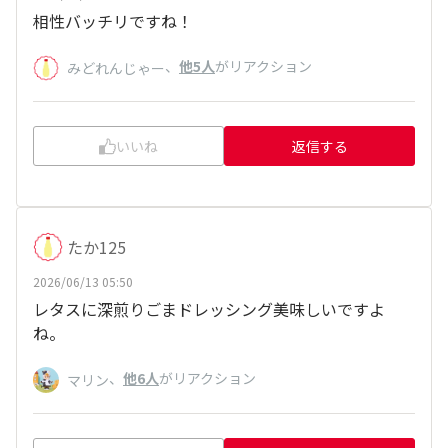
相性バッチリですね！
、
他5人
がリアクション
みどれんじゃー
いいね
返信する
たか125
2026/06/13 05:50
レタスに深煎りごまドレッシング美味しいですよ
ね。
、
他6人
がリアクション
マリン