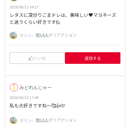
2026/06/11 04:27
レタスに深炒りごまドレは、美味しい♥️マヨネーズ
と迷うくらい好きです🙋
、
他14人
がリアクション
マリン
いいね
返信する
みどれんじゃー
2026/06/10 17:48
私も大好きですね～🥰👍🩷
、
他12人
がリアクション
マリン