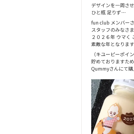
デザインを一周さ
ひと瓶 足りず…
fun club メンバー
スタッフのみなさ
２０２６年 ウマく
素敵な年となりま
（キユーピーポイ
貯めておりますた
Qummyさんにて