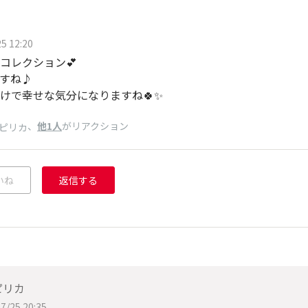
5 12:20
コレクション💕
すね♪
けで幸せな気分になりますね🍀✨
、
他1人
がリアクション
ピリカ
いね
返信する
ピリカ
7/25 20:35