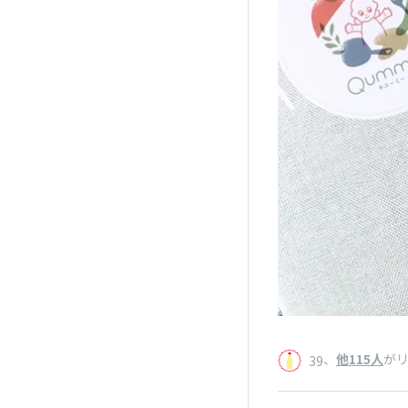
、
他115人
が
39