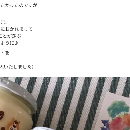
せたかったのですが
さま、
まにおかれまして
 ことが運ぶ
すように♪
ントを
め
購入いたしました）