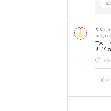
たか125
2025/12/1
干支マヨ
すごく長
ポム
い