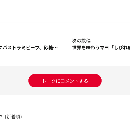
次の投稿
麻婆豆腐、レタスにパストラミビーフ、砂糖を使わないべったら漬けです。今日はサラダにはマヨネーズだけにしよう。
トークにコメントする
ト
(新着順)