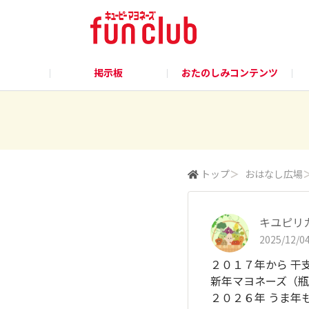
掲示板
おたのしみコンテンツ
トップ
＞
おはなし広場
キユピリ
2025/12/04
２０１７年から 干
新年マヨネーズ（瓶
２０２６年 うま年