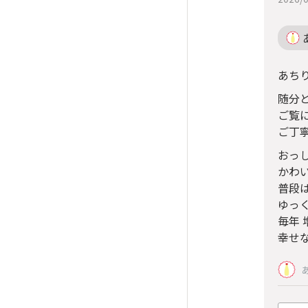
あち
随分と
ご覧
ご丁
おっ
かわ
普段
ゆっ
毎年
幸せ