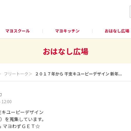
マヨスクール
マヨキッチン
おはなし広場
おはなし広場
＞
フリートーク
＞
２０１７年から 干支キユーピーデザイン 新年...
カ
 12:00
支キユーピーデザイン
）を蒐集しています。
も マヨわずＧＥＴ☆