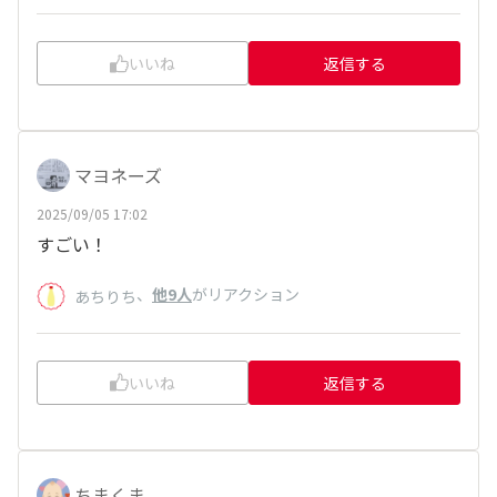
いいね
返信する
マヨネーズ
2025/09/05 17:02
すごい！
、
他9人
がリアクション
あちりち
いいね
返信する
ちまくま