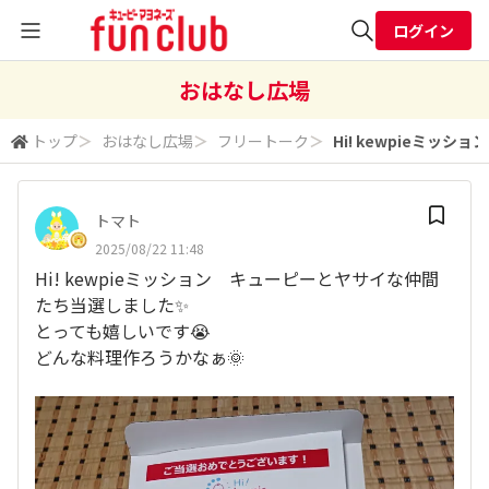
ログイン
全体検索
おはなし広場
トップ
＞
おはなし広場
＞
フリートーク
＞
Hi! kewpieミッショ
検索
トマト
2025/08/22 11:48
Hi! kewpieミッション キューピーとヤサイな仲間
たち当選しました✨
とっても嬉しいです😭
どんな料理作ろうかなぁ🌞