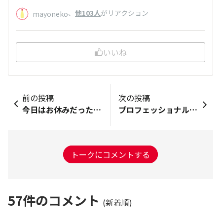
、
他103人
がリアクション
mayoneko
いいね
前の投稿
次の投稿
今日はお休みだったのでお昼にツナサンドイッチを使ってみました。ツナにマヨネーズとからしを混ぜてみました。パンはレタスを挟み間にツナを入れました。シンプルでしたが美味しく頂きました。
プロフェッショナルバッジ獲得できました⭐️ 見てみたら、ちょうど10,000ポイントで嬉しかったです。 家庭菜園や自家製酵母パン作りを楽しんでいます。 食物アレルギーがあったり塩分制限をしないといけないのでレシピ通りには作れませんが楽しく過ごせたら嬉しいです。キユーピーちゃんも大好きなので、いろいろなお話をお聞かせください。どうぞ、よろしくお願いいたします。
トークにコメントする
57
件のコメント
(新着順)