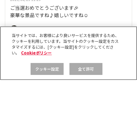
ご当選おめでとうございます🎉
豪華な景品ですね♪嬉しいですね☺️
、
他11人
がリアクション
モコ
当サイトでは、お客様により良いサービスを提供するため、
クッキーを利用しています。当サイトのクッキー設定をカス
タマイズするには、[クッキー設定]をクリックしてくださ
い。
Cookieポリシー
いいね
返信する
クッキー設定
全て許可
プリモのママ
2025/08/25 10:04
おめでとうございます。
、
他11人
がリアクション
モコ