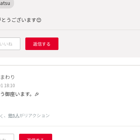
natsu
がとうございます😊
いいね
返信する
まわり
1 18:10
う御座います。🎉
、
他5人
がリアクション
く