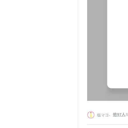
、
他97人
塩マヨ