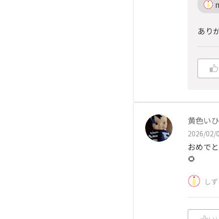
あり
黄色いひ
2026/02/0
おめでと
🌻
しず