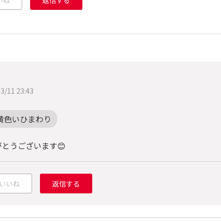
いね
返信する
く
3/11 23:43
黄色いひまわり
がとうございます😊
いいね
返信する