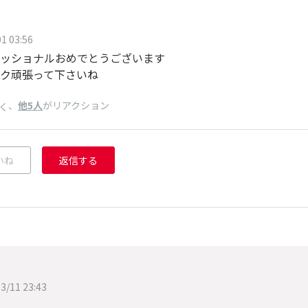
1 03:56
ッショナルおめでとうございます
ク頑張って下さいね
、
他5人
がリアクション
く
いね
返信する
く
3/11 23:43