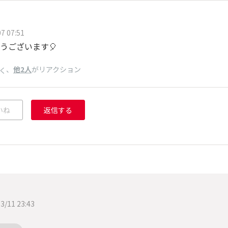
7 07:51
うございます🎈
、
他2人
がリアクション
く
いね
返信する
く
3/11 23:43