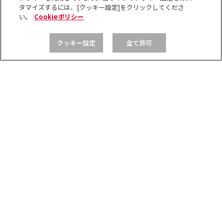
いいね
返信する
タマイズするには、[クッキー設定]をクリックしてくださ
い。
Cookieポリシー
クッキー設定
全て許可
ますみちん
2026/02/05 23:23
スペシャリストおめでとうございます
＼(^o^)／
、
他5人
がリアクション
aya
いいね
返信する
きゅっぴー