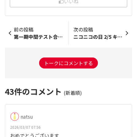
いいね
前の投稿
次の投稿
第一期中間テスト合格とプレゼントのメールが届きました！ ありがとうございます。
ニコニコの日 2/5 キユーピーちゃんのように笑って過ごしましょう♪🎼♪🎼♪🎼
トークにコメントする
43
件のコメント
(新着順)
natsu
2026/03/07 07:56
おめでとうございます