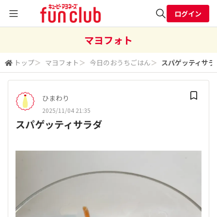
ログイン
全体検索
マヨフォト
トップ
＞
マヨフォト
＞
今日のおうちごはん
＞
スパゲッティサラ
検索
ひまわり
2025/11/04 21:35
スパゲッティサラダ