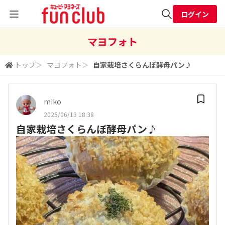
ログイン
全体検索
マヨフォト
トップ
＞
マヨフォト
＞
自家栽培さくらんぼ酵母パン♪
検索
miko
2025/06/13 18:38
自家栽培さくらんぼ酵母パン♪