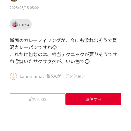
2025/06/15 05:02
miko
断面のカレーフィリングが、今にも溢れ出そうで贅
沢カレーパンですね😊
これだけ包むのは、相当テクニックが要りそうです
ね🤔焼いたサクサク衣が、いい色で️⭕️
、
他5人
がリアクション
kanomama
いいね
返信する