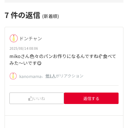
7
件の返信
(新着順)
ドンチャン
2025/08/14 08:06
mikoさん色々のパンお作りになるんですね🥐食べて
みた～いです😋
、
他1人
がリアクション
kanomama
いいね
返信する