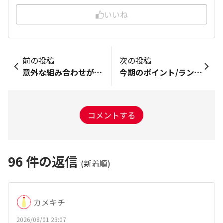
いいね
前の投稿
次の投稿
意外な組み合わせが見つかるかも？まぜマヨ診断をやってみよう！
今期のポイント/ランクのリセットまで残りわずか！ファンクラブでたのしかったことを教えて！
コメントする
96
件の返信
(新着順)
カメキチ
2026/08/01 23:07