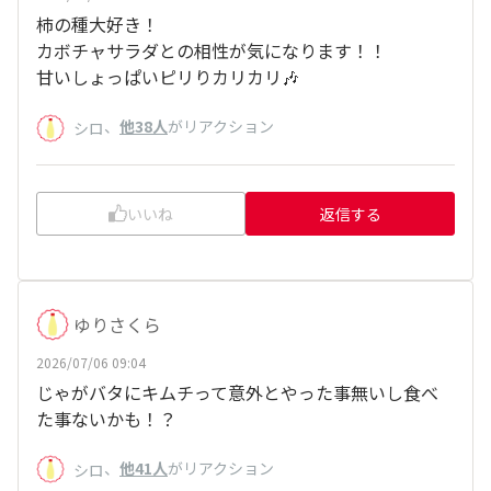
柿の種大好き！
カボチャサラダとの相性が気になります！！
甘いしょっぱいピリりカリカリ🎶
、
他38人
がリアクション
シロ
いいね
返信する
ゆりさくら
2026/07/06 09:04
じゃがバタにキムチって意外とやった事無いし食べ
た事ないかも！？
、
他41人
がリアクション
シロ