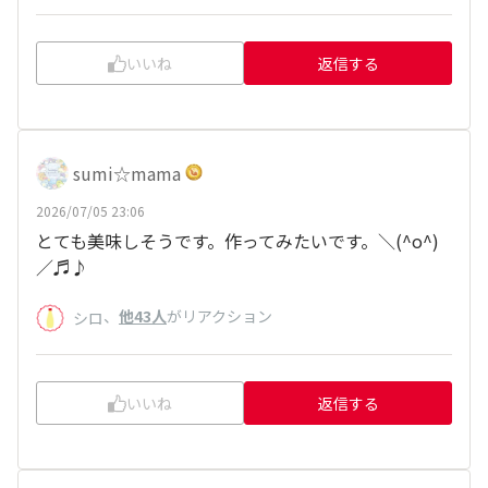
いいね
返信する
sumi☆mama
2026/07/05 23:06
とても美味しそうです。作ってみたいです。＼(^o^)
／♬♪
、
他43人
がリアクション
シロ
いいね
返信する