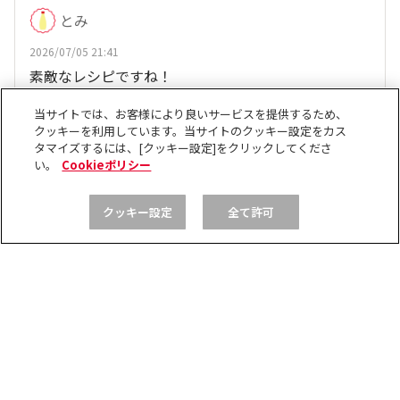
とみ
2026/07/05 21:41
素敵なレシピですね！
当サイトでは、お客様により良いサービスを提供するため、
、
他41人
がリアクション
シロ
クッキーを利用しています。当サイトのクッキー設定をカス
タマイズするには、[クッキー設定]をクリックしてくださ
い。
Cookieポリシー
いいね
返信する
クッキー設定
全て許可
マリン
2026/07/05 10:01
じゃがバターマヨキムチを作ってみました❗
おじゃがの間にはプロセスチーズも挟んで塩気もプラ
ス😋 おいち〜🥰