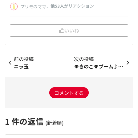
、
他53人
がリアクション
プリモのママ
いいね
前の投稿
次の投稿
ニラ玉
🍄きのこ🍄ブーム♪♬♪
コメントする
1
件の返信
(新着順)