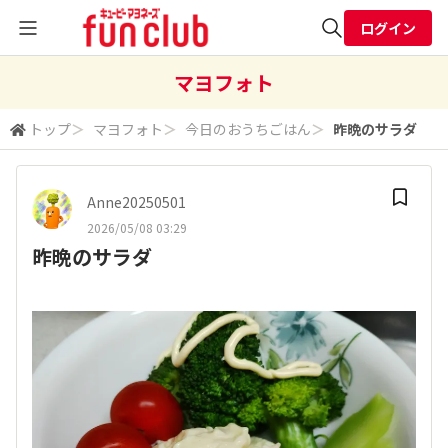
ログイン
全体検索
マヨフォト
トップ
＞
マヨフォト
＞
今日のおうちごはん
＞
昨晩のサラダ
検索
Anne20250501
2026/05/08 03:29
昨晩のサラダ