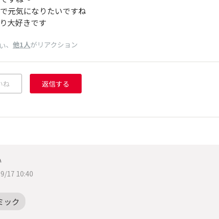
で元気になりたいですね
り大好きです
、
他1人
がリアクション
い
いね
返信する
い
9/17 10:40
ミック