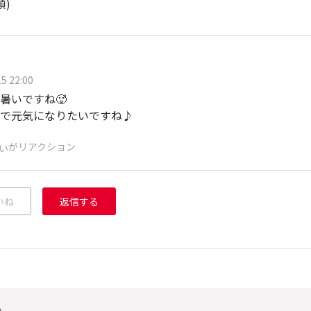
順)
5 22:00
暑いですね🥵
で元気になりたいですね♪
がリアクション
い
いね
返信する
い