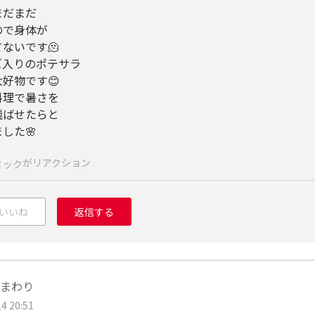
まだまだ
ので身体が
ないです🫠
ズ入りのポテサラ
好物です😊
料理で暑さを
飛ばせたらと
した🌸
がリアクション
ミック
いいね
返信する
まわり
4 20:51