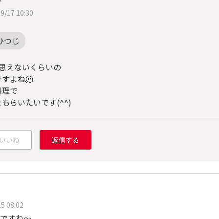
9/17 10:30
ひつじ
と思えないくらいの
すよね🫠
料理で
をもらいたいです(
^^
)
いいね
返信する
5 08:02
ですね～