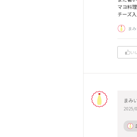
マヨ料理
チーズ入
まみ
い
まみ
2025/0