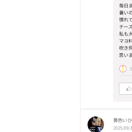
毎日
暑い
慣れて
チー
私も大
マヨ
吹き
思いま
黄色いひ
2025/09/1