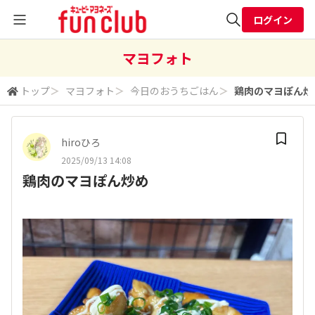
ログイン
全体検索
マヨフォト
トップ
＞
マヨフォト
＞
今日のおうちごはん
＞
鶏肉のマヨぽん炒
検索
hiroひろ
2025/09/13 14:08
鶏肉のマヨぽん炒め