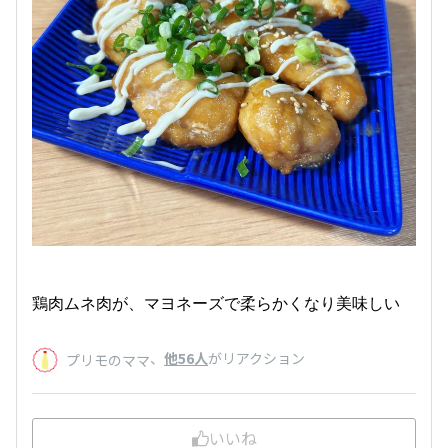
鶏肉ムネ肉が、マヨネーズで柔らかくなり美味しい
、
他56人
がリアクション
プリモのママ
いいね