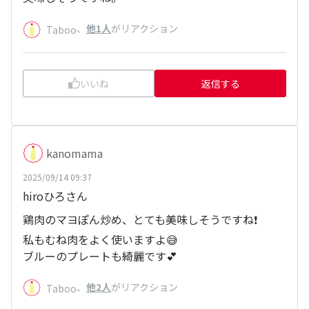
、
他1人
がリアクション
Taboo
いいね
返信する
kanomama
2025/09/14 09:37
hiroひろさん
鶏肉のマヨぽん炒め、とても美味しそうですね❗️
私もむね肉をよく使いますよ😅
ブルーのプレートも綺麗です💕
、
他2人
がリアクション
Taboo