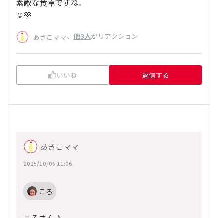
素敵な食卓ですね。
☺️🫶
、
他3人
がリアクション
あきこママ
いいね
返信する
あきこママ
2025/10/06 11:06
ころ
ころさん♪