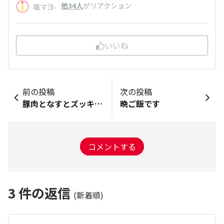
、
他34人
がリアクション
塩マヨ
いいね
前の投稿
次の投稿
豚肉となすとズッキーニのみそマヨカレー炒め
晩ご飯です
コメントする
3
件の返信
(新着順)