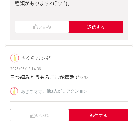
種類がありますね(
'▽'*)。
いいね
返信する
さくらパンダ
2025/06/13 14:36
三つ編みとうもろこしが素敵です✨
、
他3人
がリアクション
あきこママ
いいね
返信する