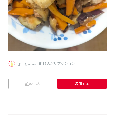
、
他18人
がリアクション
きーちゃん
いいね
返信する