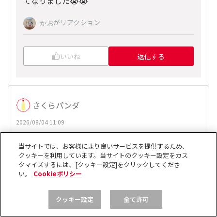
てなりました😭😭
がリアクション
かお
いいね
返信する
さくらパンダ
2026/08/04 11:09
ナス蒸してマヨで食べるのが美味しい✨
当サイトでは、お客様により良いサービスを提供するため、
クッキーを利用しています。当サイトのクッキー設定をカス
、
他19人
がリアクション
チアスマイル
タマイズするには、[クッキー設定]をクリックしてくださ
い。
Cookieポリシー
いいね
返信する
クッキー設定
全て許可