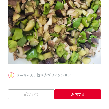
、
他16人
がリアクション
きーちゃん
いいね
返信する