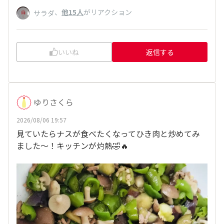
、
他15人
がリアクション
サラダ
いいね
返信する
ゆりさくら
2026/08/06 19:57
見ていたらナスが食べたくなってひき肉と炒めてみ
ました〜！キッチンが灼熱🤣🔥