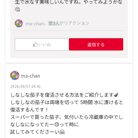
生で水なす美味しいんですね。やってみようかな
🤔
、
他9人
がリアクション
ma-chan
いいね
返信する
ma-chan
2026/08/07 06:41
しなしな茄子を復活させる方法をご紹介します🍆
しなしなの茄子は両端を切って 5時間 水に漬けると
復活するんです！
スーパーで買った茄子、気付いたら冷蔵庫の中でし
なしなになってたー😓って時に
試してみてくださーい🤗