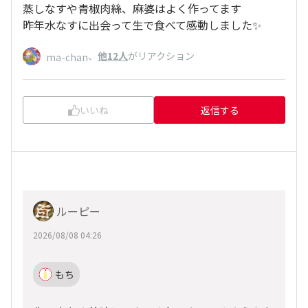
蒸しなすや青椒肉絲、麻婆はよく作ってます
昨年水なすに出会って生で食べて感動しました✨
、
他12人
がリアクション
ma-chan
いいね
返信する
ルーピー
2026/08/08 04:26
もち