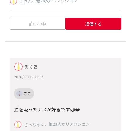
、
他28人
がリアクション
山さん
いいね
返信する
あくあ
2026/08/05 02:17
ここ
油を吸ったナスが好きです😆❤️
、
他23人
がリアクション
さっちゃん