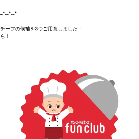
--*--*--*
チーフの候補を3つご用意しました！
ちら！