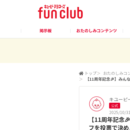
掲示板
おたのしみコンテンツ
トップ
＞
おたのしみコ
＞
【11周年記念🎉】みん
キユーピ
公式
2025/10/31
【11周年記念
フを投票で決め