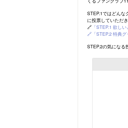
くるファンクラブ11
STEP.1ではどん
に投票していただ
🔗
「STEP.1 
🔗「STEP.2 
STEP.2の気にな