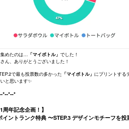
を集めたのは…
「マイボトル」
でした！
なさん、ありがとうございました！
TEP.2で最も投票数の多かった
「マイボトル」
にプリントする
いと思います✨
--*--*--*
11周年記念企画！】
イントランク特典 〜STEP.3 デザインモチーフを