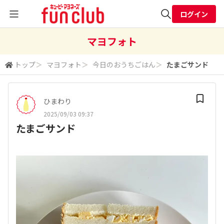
ログイン
全体検索
マヨフォト
トップ
＞
マヨフォト
＞
今日のおうちごはん
＞
たまごサンド
検索
ひまわり
2025/09/03 09:37
たまごサンド