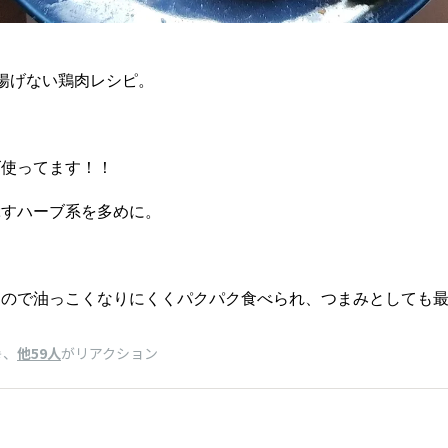
揚げない鶏肉レシピ。
ズ使ってます！！
ぶすハーブ系を多めに。
ので油っこくなりにくくパクパク食べられ、つまみとしても最高(
、
他59人
がリアクション
き