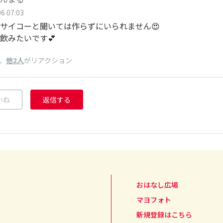
6 07:03
サイコーと聞いては作らずにいられません😍
を飲みたいです💕
、
他2人
がリアクション
いね
返信する
おはなし広場
マヨフォト
新規登録はこちら