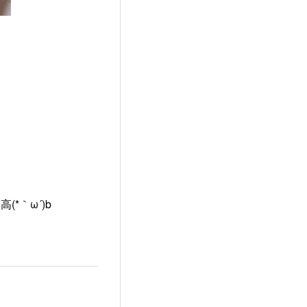
*｀ω´)b